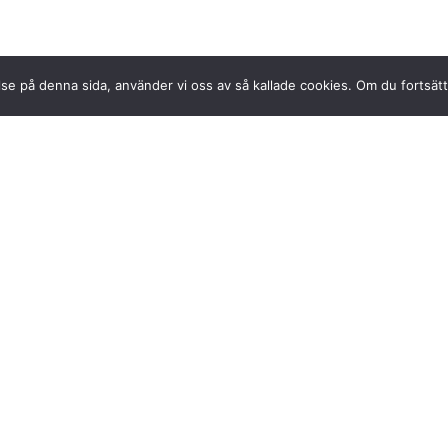
se på denna sida, använder vi oss av så kallade cookies. Om du fortsätter
t © 2024 True Stories. All rights reserved.
kapar nya vänskapsband! Tillsammans
u finns på en mängd olika
å deras strand och på havet.
nceptets storytelling, står som
ar.