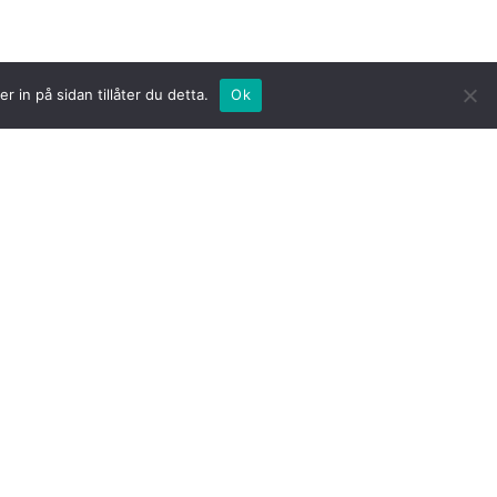
 in på sidan tillåter du detta.
English
Svenska
Ok